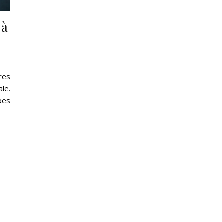
 à
res
le.
pes