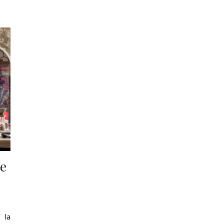
ne
 la