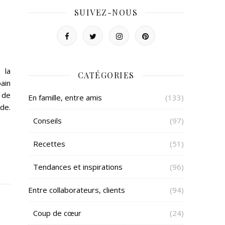
SUIVEZ-NOUS
 la
CATÉGORIES
ain
 de
En famille, entre amis
(133)
de.
Conseils
(97)
Recettes
(51)
Tendances et inspirations
(96)
Entre collaborateurs, clients
(94)
Coup de cœur
(24)