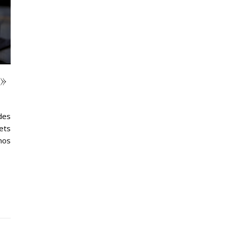
 »
des
ets
nos