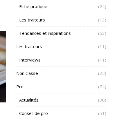
Fiche pratique
(24)
Les traiteurs
(13)
Tendances et inspirations
(63)
Les traiteurs
(11)
Interviews
(11)
Non classé
(35)
Pro
(74)
Actualités
(30)
Conseil de pro
(51)