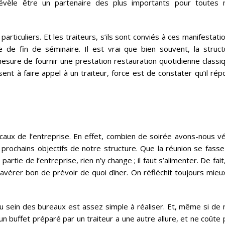
révèle être un partenaire des plus importants pour toutes 
ticuliers. Et les traiteurs, s’ils sont conviés à ces manifestati
 de fin de séminaire. Il est vrai que bien souvent, la struct
esure de fournir une prestation restauration quotidienne classiq
ent à faire appel à un traiteur, force est de constater qu’il ré
caux de l’entreprise. En effet, combien de soirée avons-nous vé
 prochains objectifs de notre structure. Que la réunion se fasse
rtie de l’entreprise, rien n’y change ; il faut s’alimenter. De fait
 s’avérer bon de prévoir de quoi dîner. On réfléchit toujours mieu
au sein des bureaux est assez simple à réaliser. Et, même si de 
un buffet préparé par un traiteur a une autre allure, et ne coûte