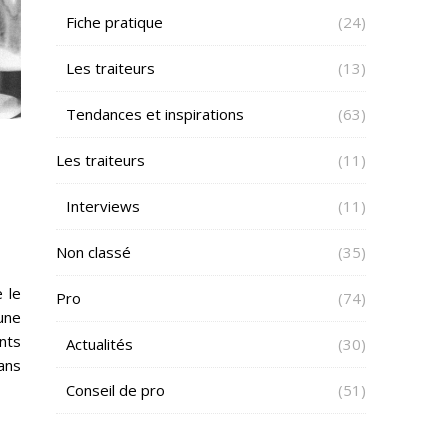
Fiche pratique
(24)
Les traiteurs
(13)
Tendances et inspirations
(63)
Les traiteurs
(11)
Interviews
(11)
Non classé
(35)
 le
Pro
(74)
une
nts
Actualités
(30)
dans
Conseil de pro
(51)