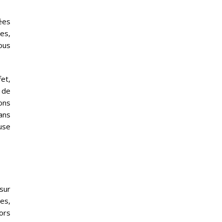
sées
pes,
nous
fet,
n de
ons
ans
euse
sur
tes,
lors