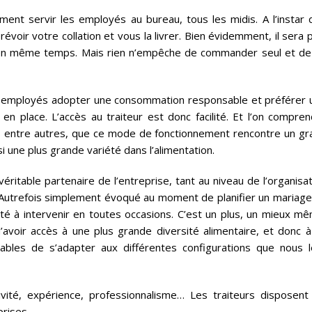
ement servir les employés au bureau, tous les midis. A l’instar 
révoir votre collation et vous la livrer. Bien évidemment, il sera 
 en même temps. Mais rien n’empêche de commander seul et de
rs employés adopter une consommation responsable et préférer 
en place. L’accès au traiteur est donc facilité. Et l’on compren
res entre autres, que ce mode de fonctionnement rencontre un gr
si une plus grande variété dans l’alimentation.
véritable partenaire de l’entreprise, tant au niveau de l’organisa
Autrefois simplement évoqué au moment de planifier un mariage
ité à intervenir en toutes occasions. C’est un plus, un mieux mê
avoir accès à une plus grande diversité alimentaire, et donc à
apables de s’adapter aux différentes configurations que nous l
ativité, expérience, professionnalisme… Les traiteurs disposent
prises.