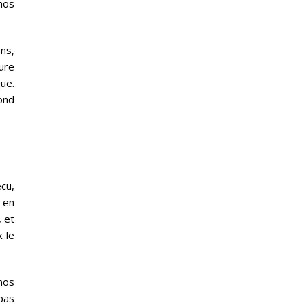
nos
ons,
ure
ue.
pond
cu,
 en
, et
x le
nos
 pas