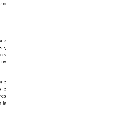
cun
 une
se,
rts
 un
une
 le
bres
 la