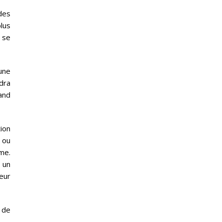
des
plus
 se
une
dra
and
tion
 ou
me.
 un
eur
 de