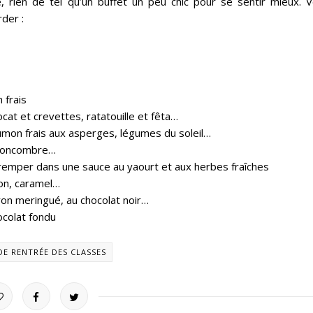
e, rien de tel qu’un buffet un peu chic pour se sentir mieux. Vo
der :
 frais
cat et crevettes, ratatouille et fêta…
umon frais aux asperges, légumes du soleil…
t concombre…
remper dans une sauce au yaourt et aux herbes fraîches
ron, caramel…
itron meringué, au chocolat noir…
ocolat fondu
DE RENTRÉE DES CLASSES