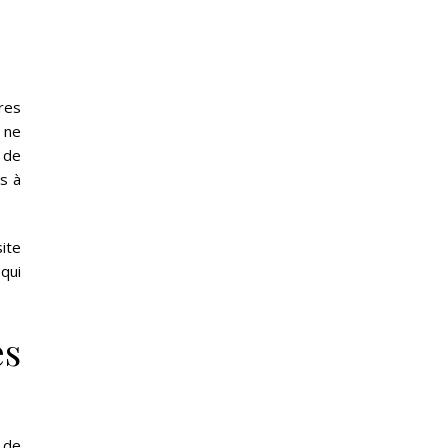
res
 ne
 de
as à
site
qui
es
 de