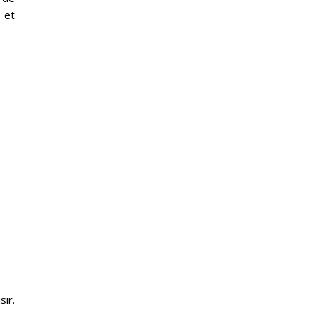
s et
sir.