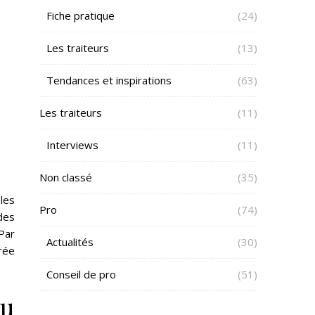
Fiche pratique
(24)
Les traiteurs
(13)
Tendances et inspirations
(63)
Les traiteurs
(11)
Interviews
(11)
Non classé
(35)
les
Pro
(74)
des
 Par
Actualités
(30)
rée
Conseil de pro
(51)
ou