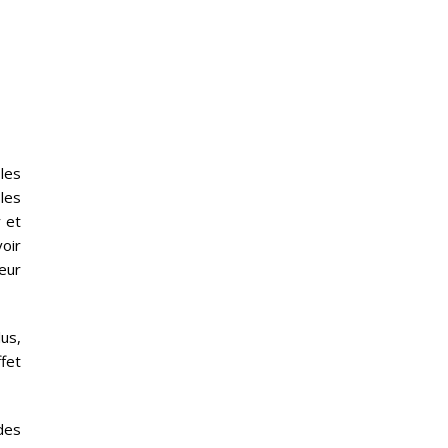
les
les
r et
voir
eur
lus,
fet
des