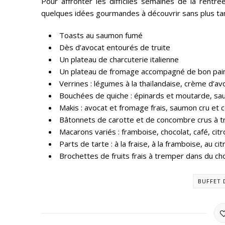
Pour affronter les difficiles semaines de la rentré
quelques idées gourmandes à découvrir sans plus tar
Toasts au saumon fumé
Dès d’avocat entourés de truite
Un plateau de charcuterie italienne
Un plateau de fromage accompagné de bon pain
Verrines : légumes à la thaïlandaise, crème d’avo
Bouchées de quiche : épinards et moutarde, sa
Makis : avocat et fromage frais, saumon cru e
Bâtonnets de carotte et de concombre crus à t
Macarons variés : framboise, chocolat, café, cit
Parts de tarte : à la fraise, à la framboise, au c
Brochettes de fruits frais à tremper dans du ch
BUFFET 